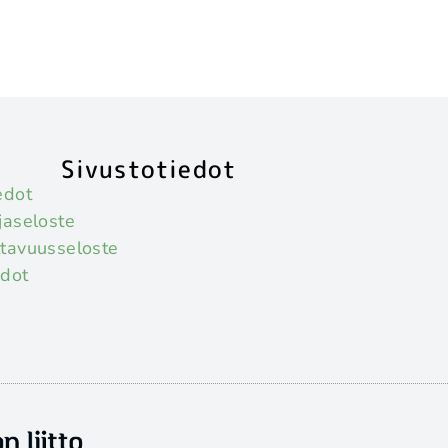
Sivustotiedot
edot
jaseloste
tavuusseloste
hdot