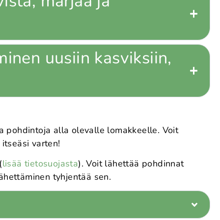
ista, marjaa ja
minen uusiin kasviksiin,
lla pohdintoja alla olevalle lomakkeelle. Voit
itseäsi varten!
(
lisää tietosuojasta
). Voit lähettää pohdinnat
lähettäminen tyhjentää sen.