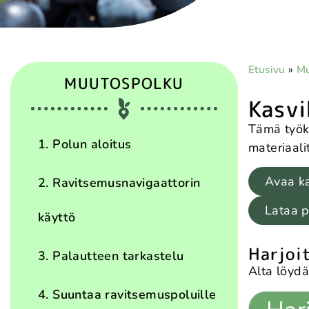
Etusivu
»
Mu
MUUTOSPOLKU
Kasvi
Tämä työki
1. Polun aloitus
materiaalit
Avaa ka
2. Ravitsemusnavigaattorin
Lataa p
käyttö
Harjoi
3. Palautteen tarkastelu
Alta löydä
4. Suuntaa ravitsemuspoluille