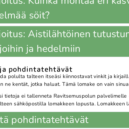
oitus: Kuinka montaa eri kasv
elmää söit?
oitus: Aistilähtöinen tutustu
joihin ja hedelmiin
 ja pohdintatehtävät
da polulta talteen itseäsi kiinnostavat vinkit ja kirjai
in ne kentät, jotka haluat. Tämä lomake on vain sinua 
i tietoja ei tallenneta Ravitsemuspolun palvelimelle 
talteen sähköpostilla lomakkeen lopusta. Lomakkeen 
tä pohdintatehtävät