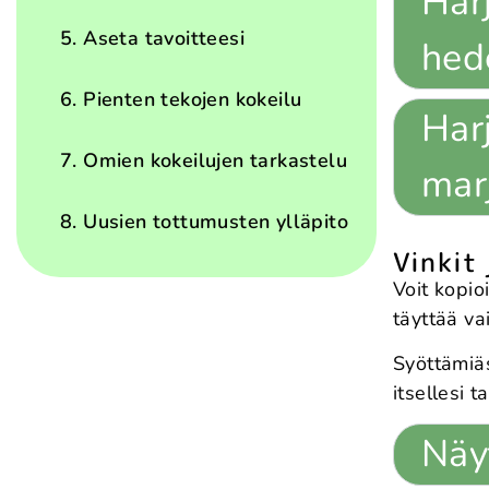
Harj
5. Aseta tavoitteesi
hed
6. Pienten tekojen kokeilu
Harj
7. Omien kokeilujen tarkastelu
mar
8. Uusien tottumusten ylläpito
Vinkit
Voit kopioi
täyttää va
Syöttämiäs
itsellesi 
Näy