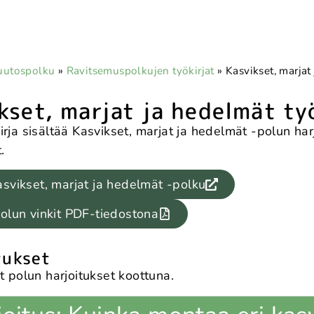
utospolku
»
Ravitsemuspolkujen työkirjat
»
Kasvikset, marjat
kset, marjat ja hedelmät ty
rja sisältää Kasvikset, marjat ja hedelmät -polun har
.
svikset, marjat ja hedelmät -polku
olun vinkit PDF-tiedostona
tukset
t polun harjoitukset koottuna.