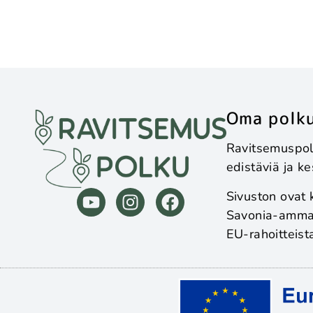
Oma polku
Ravitsemuspolu
edistäviä ja k
Sivuston ovat 
Savonia-ammat
EU-rahoitteis