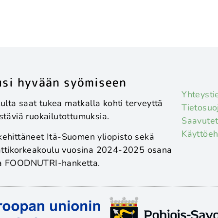
si hyvään syömiseen
Yhteysti
lta saat tukea matkalla kohti terveyttä
Tietosuo
estäviä ruokailutottumuksia.
Saavutet
Käyttöe
kehittäneet Itä-Suomen yliopisto sekä
tikorkeakoulu vuosina 2024-2025 osana
ta FOODNUTRI-hanketta.