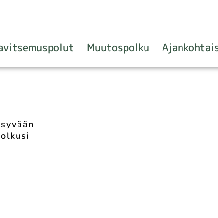
avitsemuspolut
Muutospolku
Ajankohtai
ysyvään
olkusi