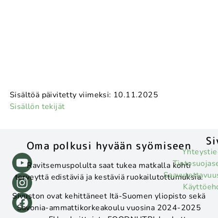
Sisältöä päivitetty viimeksi: 10.11.2025
Sisällön tekijät
Si
Oma polkusi hyvään syömiseen
Yhteystie
Tietosuojas
Ravitsemuspolulta saat tukea matkalla kohti
Saavutettavuu
terveyttä edistäviä ja kestäviä ruokailutottumuksia.
Käyttöeh
Sivuston ovat kehittäneet Itä-Suomen yliopisto sekä
Savonia-ammattikorkeakoulu vuosina 2024-2025