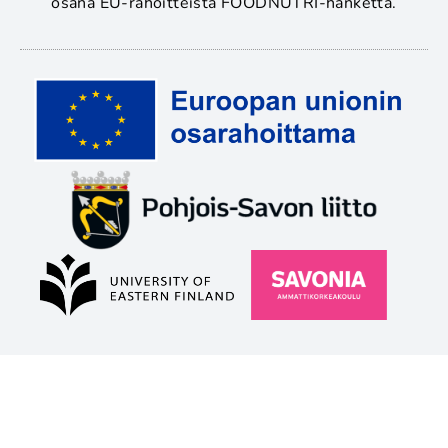
osana EU-rahoitteista FOODNUTRI-hanketta.