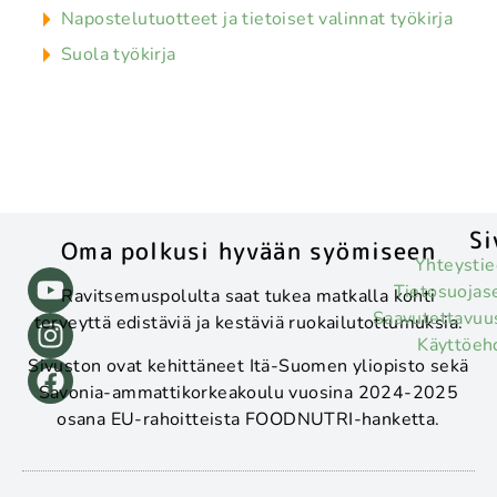
Napostelutuotteet ja tietoiset valinnat työkirja
Suola työkirja
Si
Oma polkusi hyvään syömiseen
Yhteystie
Tietosuojas
Ravitsemuspolulta saat tukea matkalla kohti
Saavutettavuu
terveyttä edistäviä ja kestäviä ruokailutottumuksia.
Käyttöeh
Sivuston ovat kehittäneet Itä-Suomen yliopisto sekä
Savonia-ammattikorkeakoulu vuosina 2024-2025
osana EU-rahoitteista FOODNUTRI-hanketta.