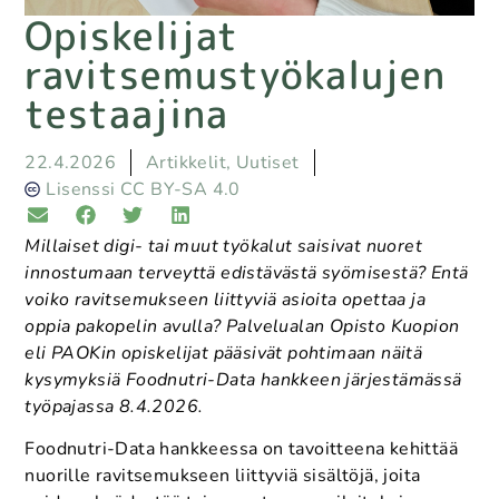
Opiskelijat
ravitsemustyökalujen
testaajina
22.4.2026
Artikkelit
,
Uutiset
Lisenssi CC BY-SA 4.0
Millaiset digi- tai muut työkalut saisivat nuoret
innostumaan terveyttä edistävästä syömisestä? Entä
voiko ravitsemukseen liittyviä asioita opettaa ja
oppia pakopelin avulla? Palvelualan Opisto Kuopion
eli PAOKin opiskelijat pääsivät pohtimaan näitä
kysymyksiä Foodnutri-Data hankkeen järjestämässä
työpajassa 8.4.2026.
Foodnutri-Data hankkeessa on tavoitteena kehittää
nuorille ravitsemukseen liittyviä sisältöjä, joita