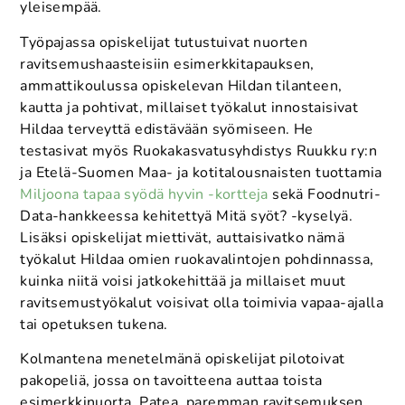
yleisempää.
Työpajassa opiskelijat tutustuivat nuorten
ravitsemushaasteisiin esimerkkitapauksen,
ammattikoulussa opiskelevan Hildan tilanteen,
kautta ja pohtivat, millaiset työkalut innostaisivat
Hildaa terveyttä edistävään syömiseen. He
testasivat myös Ruokakasvatusyhdistys Ruukku ry:n
ja Etelä-Suomen Maa- ja kotitalousnaisten tuottamia
Miljoona tapaa syödä hyvin -kortteja
sekä Foodnutri-
Data-hankkeessa kehitettyä Mitä syöt? -kyselyä.
Lisäksi opiskelijat miettivät, auttaisivatko nämä
työkalut Hildaa omien ruokavalintojen pohdinnassa,
kuinka niitä voisi jatkokehittää ja millaiset muut
ravitsemustyökalut voisivat olla toimivia vapaa-ajalla
tai opetuksen tukena.
Kolmantena menetelmänä opiskelijat pilotoivat
pakopeliä, jossa on tavoitteena auttaa toista
esimerkkinuorta, Patea, paremman ravitsemuksen