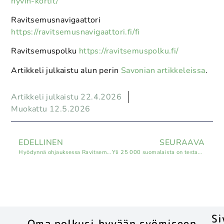
hyvin-kortit/
Ravitsemusnavigaattori
https://ravitsemusnavigaattori.fi/fi
Ravitsemuspolku
https://ravitsemuspolku.fi/
Artikkeli julkaistu alun perin
Savonian artikkeleissa
.
Artikkeli julkaistu 22.4.2026
Muokattu 12.5.2026
EDELLINEN
SEURAAVA
Hyödynnä ohjauksessa Ravitsemusnavigaattoria – säästät aikaa ja vaivaa!
Yli 25 000 suomalaista on testannut ruokavalionsa Ravitsemusnavigaattorilla – pienet muutokset voivat näkyä nopeasti vyötäröllä ja veriarvoissa
Si
Oma polkusi hyvään syömiseen