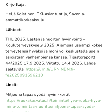
Kirjoittaja
:
Heljä Koistinen, TKI-asiantuntija, Savonia-
ammattikorkeakoulu
Lähteet:
THL 2025. Lasten ja nuorten hyvinvointi –
Kouluterveyskysely 2025. Aiempaa useampi kokee
terveytensä hyväksi ja moni voi keskustella usein
asioistaan vanhempiensa kanssa. Tilastoraportti
44/2025 17.9.2025. Viitattu 14.4.2026. Lähde
saatavilla:
https://urn.fi/URN:NBN:fi-
fe2025091596210
Linkit:
Miljoona tapaa syödä hyvin -kortit
https://ruokakasvatus.fi/toiminta/hyva-ruoka-hyva-
mina-toimintaa-nuorille/miljoona-tapaa-syoda-