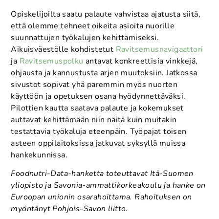
Opiskelijoilta saatu palaute vahvistaa ajatusta siitä,
että olemme tehneet oikeita asioita nuorille
suunnattujen työkalujen kehittämiseksi.
Aikuisväestölle kohdistetut
Ravitsemusnavigaattori
ja
Ravitsemuspolku
antavat konkreettisia vinkkejä,
ohjausta ja kannustusta arjen muutoksiin. Jatkossa
sivustot sopivat yhä paremmin myös nuorten
käyttöön ja opetuksen osana hyödynnettäväksi.
Pilottien kautta saatava palaute ja kokemukset
auttavat kehittämään niin näitä kuin muitakin
testattavia työkaluja eteenpäin. Työpajat toisen
asteen oppilaitoksissa jatkuvat syksyllä muissa
hankekunnissa.
Foodnutri-Data-hanketta toteuttavat Itä-Suomen
yliopisto ja Savonia-ammattikorkeakoulu ja hanke on
Euroopan unionin osarahoittama. Rahoituksen on
myöntänyt Pohjois-Savon liitto.