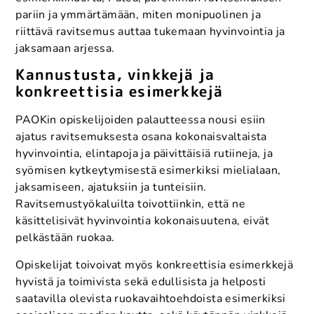
pariin ja ymmärtämään, miten monipuolinen ja
riittävä ravitsemus auttaa tukemaan hyvinvointia ja
jaksamaan arjessa.
Kannustusta, vinkkejä ja
konkreettisia esimerkkejä
PAOKin opiskelijoiden palautteessa nousi esiin
ajatus ravitsemuksesta osana kokonaisvaltaista
hyvinvointia, elintapoja ja päivittäisiä rutiineja, ja
syömisen kytkeytymisestä esimerkiksi mielialaan,
jaksamiseen, ajatuksiin ja tunteisiin.
Ravitsemustyökaluilta toivottiinkin, että ne
käsittelisivät hyvinvointia kokonaisuutena, eivät
pelkästään ruokaa.
Opiskelijat toivoivat myös konkreettisia esimerkkejä
hyvistä ja toimivista sekä edullisista ja helposti
saatavilla olevista ruokavaihtoehdoista esimerkiksi