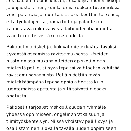
sosiaalisen median kautta, sekä käytännön vinkkejä
ja ohjausta siihen, kuinka omia ruokailutottumuksia
voisi parantaa ja muuttaa. Lisäksi koettiin tärkeänä,
että työkalujen tarjoama tieto ja palaute on
kannustavaa eikä vahvista laihuuden ihannointia,
vaan tukee tervettä ruokasuhdetta.
Pakopelin opiskelijat kokivat mielekkääksi tavaksi
syventää osaamista ravitsemuksesta. Useiden
pilotoinnissa mukana olleiden opiskelijoiden
mielestä peli olisi hyvä tapa tai vaihtoehto kehittää
ravitsemusosaamista. Peliä pidettiin myös
mielekkäämpänä tapana oppia aiheesta kuin
luentomaista opetusta ja sitä toivottiin osaksi
opetusta.
Pakopelit tarjoavat mahdollisuuden ryhmälle
yhdessä oppimiseen, ongelmanratkaisuun ja
tiimityöskentelyyn. Niissä yhdistyy pelillisyys ja
osallistaminen luovalla tavalla uuden oppimiseen.