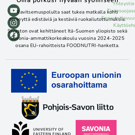
Yhteystie
Tietosuojas
Ravitsemuspolulta saat tukea matkalla kohti
Saavutettavuu
terveyttä edistäviä ja kestäviä ruokailutottumuksia.
Käyttöeh
Sivuston ovat kehittäneet Itä-Suomen yliopisto sekä
Savonia-ammattikorkeakoulu vuosina 2024-2025
osana EU-rahoitteista FOODNUTRI-hanketta.