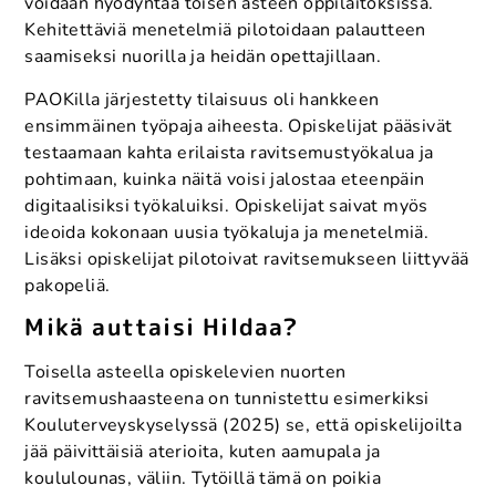
voidaan hyödyntää toisen asteen oppilaitoksissa.
Kehitettäviä menetelmiä pilotoidaan palautteen
saamiseksi nuorilla ja heidän opettajillaan.
PAOKilla järjestetty tilaisuus oli hankkeen
ensimmäinen työpaja aiheesta. Opiskelijat pääsivät
testaamaan kahta erilaista ravitsemustyökalua ja
pohtimaan, kuinka näitä voisi jalostaa eteenpäin
digitaalisiksi työkaluiksi. Opiskelijat saivat myös
ideoida kokonaan uusia työkaluja ja menetelmiä.
Lisäksi opiskelijat pilotoivat ravitsemukseen liittyvää
pakopeliä.
Mikä auttaisi Hildaa?
Toisella asteella opiskelevien nuorten
ravitsemushaasteena on tunnistettu esimerkiksi
Kouluterveyskyselyssä (2025) se, että opiskelijoilta
jää päivittäisiä aterioita, kuten aamupala ja
koululounas, väliin. Tytöillä tämä on poikia