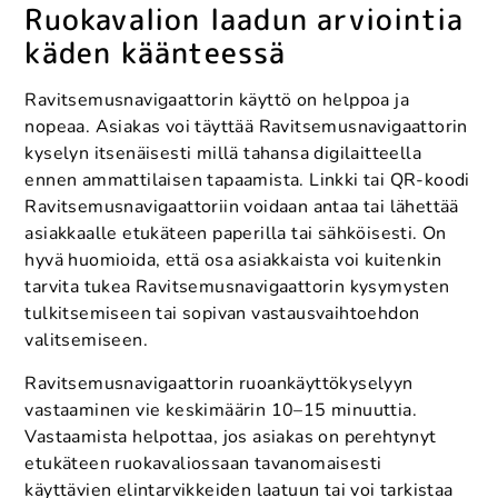
Ruokavalion laadun arviointia
käden käänteessä
Ravitsemusnavigaattorin käyttö on helppoa ja
nopeaa. Asiakas voi täyttää Ravitsemusnavigaattorin
kyselyn itsenäisesti millä tahansa digilaitteella
ennen ammattilaisen tapaamista. Linkki tai QR-koodi
Ravitsemusnavigaattoriin voidaan antaa tai lähettää
asiakkaalle etukäteen paperilla tai sähköisesti. On
hyvä huomioida, että osa asiakkaista voi kuitenkin
tarvita tukea Ravitsemusnavigaattorin kysymysten
tulkitsemiseen tai sopivan vastausvaihtoehdon
valitsemiseen.
Ravitsemusnavigaattorin ruoankäyttökyselyyn
vastaaminen vie keskimäärin 10–15 minuuttia.
Vastaamista helpottaa, jos asiakas on perehtynyt
etukäteen ruokavaliossaan tavanomaisesti
käyttävien elintarvikkeiden laatuun tai voi tarkistaa