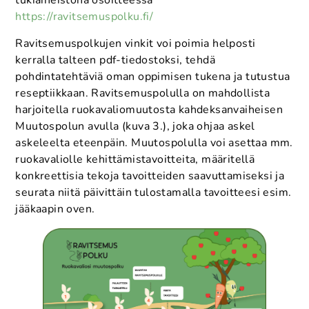
tukiaineistona osoitteessa
https://ravitsemuspolku.fi/
Ravitsemuspolkujen vinkit voi poimia helposti
kerralla talteen pdf-tiedostoksi, tehdä
pohdintatehtäviä oman oppimisen tukena ja tutustua
reseptiikkaan. Ravitsemuspolulla on mahdollista
harjoitella ruokavaliomuutosta kahdeksanvaiheisen
Muutospolun avulla (kuva 3.), joka ohjaa askel
askeleelta eteenpäin. Muutospolulla voi asettaa mm.
ruokavaliolle kehittämistavoitteita, määritellä
konkreettisia tekoja tavoitteiden saavuttamiseksi ja
seurata niitä päivittäin tulostamalla tavoitteesi esim.
jääkaapin oven.