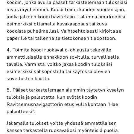
koodin, jonka avulla pääset tarkastelemaan tuloksiasi
myös myöhemmin. Koodi toimii kahden vuoden ajan,
jonka jälkeen koodi hävitetään. Tallenna oma koodisi
esimerkiksi ottamalla kuvakaappaus tai kuva
koodista puhelimellasi. Vaihtoehtoisesti kirjoita se
paperille tai tallenna se tietokoneen tiedostoon.
4. Toimita koodi ruokavalio-ohjausta tekevälle
ammattilaiselle ennakkoon sovitulla, turvallisella
tavalla. Varmista, voitko jakaa koodin tuloksiisi
esimerkiksi sähköpostilla tai käytössä olevien
sovellusten kautta.
5. Pääset tarkastelemaan aiemmin täytetyn kyselyn
tuloksia ja palautetta, kun syötät koodin
Ravitsemusnavigaattorin etusivulla kohtaan ”Hae
palautteesi”.
Jakamalla tulokset voitte yhdessä ammattilaisen
kanssa tarkastella ruokavaliosi myönteisiä puolia,