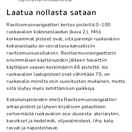
Laatua nollasta sataan
Ravitsemusnavigaattori kertoo pisteillä 0–100
ruokavalion kokonaislaadun (kuva 2.). Mitä
korkeammat pisteet ovat, sitä parempi ruokavalion
kokonaislaatu on verrattuna kansallisiin
ravitsemussuosituksiin. Ravitsemusnavigaattorin
ensimmäisen käyttövuoden jälkeen havaittiin
käyttäjien saavan keskimäärin 66 pistettä. Jos
ruokavalion laatupisteet ovat vähintään 70, on
ruokavalio monilta osin suositusten mukainen, mutta
siitä löytyy myös kehittämisen paikkoja.
Kokonaispisteiden ohella Ravitsemusnavigaattori
antaa pisteet ja lyhyen kirjallisen palautteen
seitsemästä ruokavalion osa-alueesta: ateriarytmi,
kasvikset ja hedelmät, viljavalmisteet, liha, kala,
rasvat ja naposteltavat.