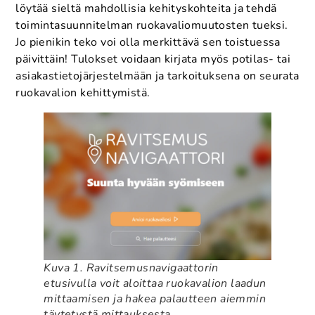
löytää sieltä mahdollisia kehityskohteita ja tehdä
toimintasuunnitelman ruokavaliomuutosten tueksi.
Jo pienikin teko voi olla merkittävä sen toistuessa
päivittäin! Tulokset voidaan kirjata myös potilas- tai
asiakastietojärjestelmään ja tarkoituksena on seurata
ruokavalion kehittymistä.
Kuva 1. Ravitsemusnavigaattorin
etusivulla voit aloittaa ruokavalion laadun
mittaamisen ja hakea palautteen aiemmin
täytetystä mittauksesta.