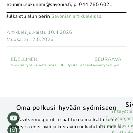
etunimi.sukunimi@savonia.fi, p. 044 785 6021
Julkaistu alun perin
Savonian artikkeleissa
.
Artikkeli julkaistu 10.4.2026
Muokattu 12.5.2026
EDELLINEN
SEURAAVA
Suositus työaikaisesta ruokailusta edistää hyvää ravitsemusta eri työtehtävissä
Opiskelijat ravitsemustyökalujen testaajina
Si
Oma polkusi hyvään syömiseen
Yhteystie
Tietosuojas
Ravitsemuspolulta saat tukea matkalla kohti
Saavutettavuu
terveyttä edistäviä ja kestäviä ruokailutottumuksia.
Käyttöeh