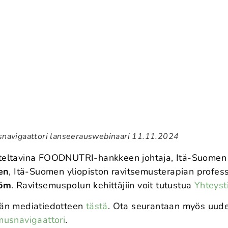
navigaattori lanseerauswebinaari 11.11.2024
ateltavina FOODNUTRI-hankkeen johtaja, Itä-Suomen 
en
, Itä-Suomen yliopiston ravitsemusterapian profes
röm
. Ravitsemuspolun kehittäjiin voit tutustua
Yhteyst
yvän mediatiedotteen
tästä
. Ota seurantaan myös uudet
usnavigaattori
.