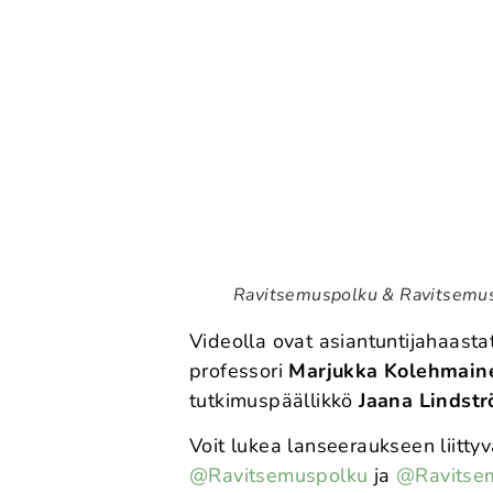
Ravitsemuspolku & Ravitsemus
Videolla ovat asiantuntijahaast
professori
Marjukka Kolehmain
tutkimuspäällikkö
Jaana Lindst
Voit lukea lanseeraukseen liitt
@Ravitsemuspolku
ja
@Ravitsem