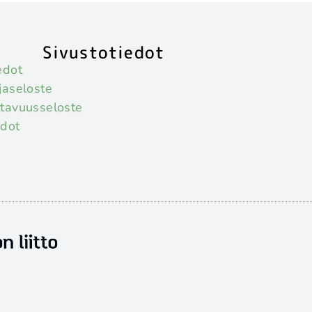
Sivustotiedot
edot
jaseloste
tavuusseloste
hdot