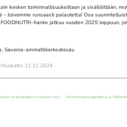
tain kesken toiminnallisuuksiltaan ja sisällöiltään, mu
ä – toivomme runsaasti palautetta! Osa suunnitelluis
FOODNUTRI-hanke jatkuu vuoden 2025 loppuun, jote
ja, Savonia-ammattikorkeakoulu
Muokattu 11.11.2024
Mediatiedote: Uudet maksuttomat ravitsemuksen verkkotyökalut arvioivat ruokavaliosi ja tukevat hyvään syömiseen
Ravitsemusnavigaattorin ja Ravits