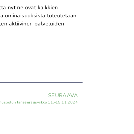
tta nyt ne ovat kaikkien
ta ominaisuuksista toteutetaan
n aktiivinen palveluiden
SEURAAVA
emuspolun lanseerausviikko 11.–15.11.2024