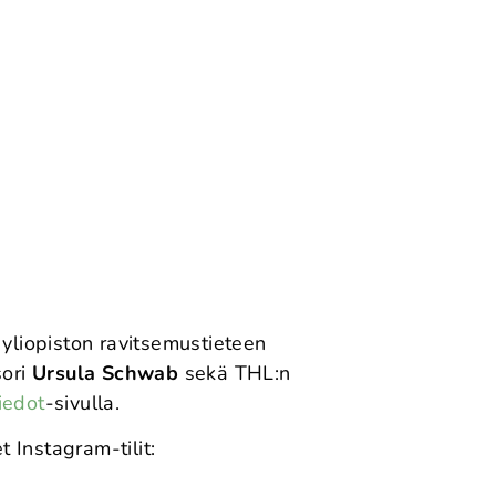
yliopiston ravitsemustieteen
sori
Ursula Schwab
sekä THL:n
iedot
-sivulla.
 Instagram-tilit: