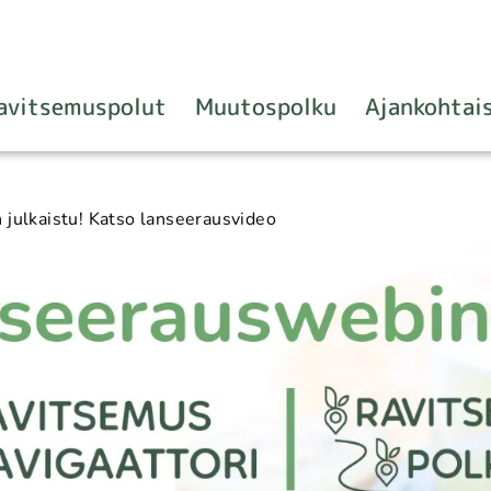
avitsemuspolut
Muutospolku
Ajankohtai
n julkaistu! Katso lanseerausvideo