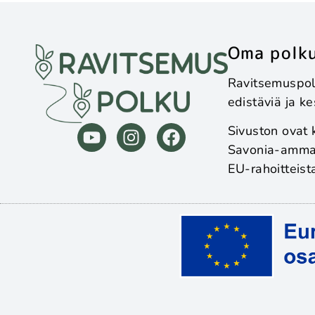
Oma polku
Ravitsemuspolu
edistäviä ja k
Sivuston ovat 
Savonia-ammat
EU-rahoitteis