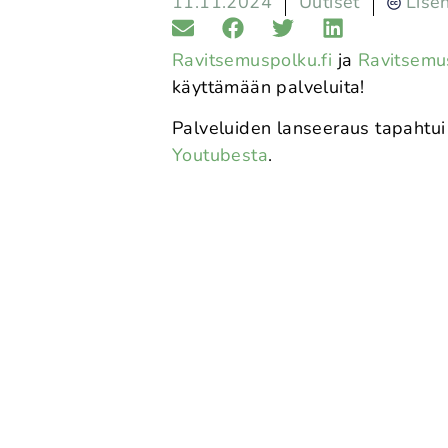
11.11.2024
Uutiset
Lise
Ravitsemuspolku.fi
ja
Ravitsemus
käyttämään palveluita!
Palveluiden lanseeraus tapahtui 
Youtubesta
.