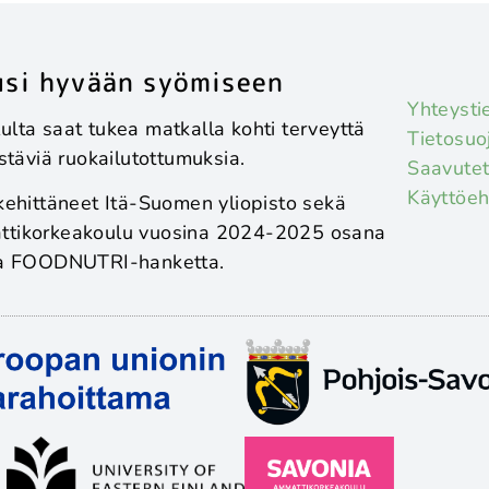
si hyvään syömiseen
Yhteysti
lta saat tukea matkalla kohti terveyttä
Tietosuo
estäviä ruokailutottumuksia.
Saavutet
Käyttöe
kehittäneet Itä-Suomen yliopisto sekä
tikorkeakoulu vuosina 2024-2025 osana
ta FOODNUTRI-hanketta.