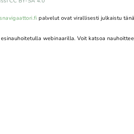
nssi CC BY-SA 4.0
navigaattori.fi
palvelut ovat virallisesti julkaistu t
esinauhoitetulla webinaarilla. Voit katsoa nauhoittee