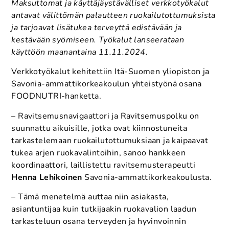
Maksuttomat ja käyttäjäystävälliset verkkotyökalut
antavat välittömän palautteen ruokailutottumuksista
ja tarjoavat lisätukea terveyttä edistävään ja
kestävään syömiseen. Työkalut lanseerataan
käyttöön maanantaina 11.11.2024.
Verkkotyökalut kehitettiin Itä-Suomen yliopiston ja
Savonia-ammattikorkeakoulun yhteistyönä osana
FOODNUTRI-hanketta.
– Ravitsemusnavigaattori ja Ravitsemuspolku on
suunnattu aikuisille, jotka ovat kiinnostuneita
tarkastelemaan ruokailutottumuksiaan ja kaipaavat
tukea arjen ruokavalintoihin, sanoo hankkeen
koordinaattori, laillistettu ravitsemusterapeutti
Henna Lehikoinen
Savonia-ammattikorkeakoulusta.
– Tämä menetelmä auttaa niin asiakasta,
asiantuntijaa kuin tutkijaakin ruokavalion laadun
tarkasteluun osana terveyden ja hyvinvoinnin