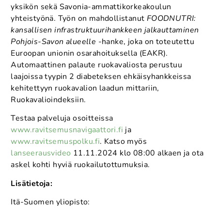
yksikön sekä Savonia-ammattikorkeakoulun
yhteistyönä. Työn on mahdollistanut
FOODNUTRI:
kansallisen infrastruktuurihankkeen jalkauttaminen
Pohjois-Savon alueelle
-hanke, joka on toteutettu
Euroopan unionin osarahoituksella (EAKR).
Automaattinen palaute ruokavaliosta perustuu
laajoissa tyypin 2 diabeteksen ehkäisyhankkeissa
kehitettyyn ruokavalion laadun mittariin,
Ruokavalioindeksiin.
Testaa palveluja osoitteissa
www.ravitsemusnavigaattori.fi
ja
www.ravitsemuspolku.fi
. Katso myös
lanseerausvideo
11.11.2024 klo 08:00 alkaen ja ota
askel kohti hyviä ruokailutottumuksia.
Lisätietoja:
Itä-Suomen yliopisto: