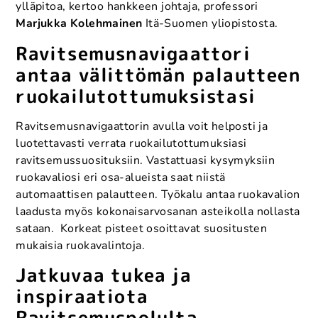
ylläpitoa, kertoo hankkeen johtaja, professori
Marjukka Kolehmainen
Itä-Suomen yliopistosta.
Ravitsemusnavigaattori
antaa välittömän palautteen
ruokailutottumuksistasi
Ravitsemusnavigaattorin avulla voit helposti ja
luotettavasti verrata ruokailutottumuksiasi
ravitsemussuosituksiin. Vastattuasi kysymyksiin
ruokavaliosi eri osa-alueista saat niistä
automaattisen palautteen. Työkalu antaa ruokavalion
laadusta myös kokonaisarvosanan asteikolla nollasta
sataan. Korkeat pisteet osoittavat suositusten
mukaisia ruokavalintoja.
Jatkuvaa tukea ja
inspiraatiota
Ravitsemuspolulta