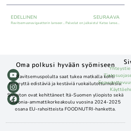
EDELLINEN
SEURAAVA
Ravitsemusnavigaattorin lanseeraus lähestyy
Palvelut on julkaistu! Katso lanseerausvideo
Si
Oma polkusi hyvään syömiseen
Yhteystie
Tietosuojas
Ravitsemuspolulta saat tukea matkalla kohti
Saavutettavuu
terveyttä edistäviä ja kestäviä ruokailutottumuksia.
Käyttöeh
Sivuston ovat kehittäneet Itä-Suomen yliopisto sekä
Savonia-ammattikorkeakoulu vuosina 2024-2025
osana EU-rahoitteista FOODNUTRI-hanketta.