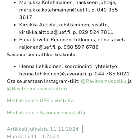
Marjukka Kolehmainen, hankkeen johtaja,
marjukka.kolehmainen@uef.fi, p. 040 355
3617
Kirsikka Aittola, kehittäminen, sisältö,
kirsikka.aittola@uef.fi, p. 029 524 7811
Elina Järvelä-Reijonen, tutkimus, elina.jarvela-
reijonen@uef.fi, p. 050 597 6786
Savonia-ammattikorkeakoulu:
Henna Lehikoinen, koordinointi, yhteistyö,
henna.lehikoinen@savonia.fi, p. 044 785 6021
Ota seurantaan Instagram-tilit:
@Ravitsemuspolku
ja
@Ravitsemusnavigaattori
Mediatiedote UEF sivustolla
Mediatiedote Savonian sivustolla
Artikkeli julkaistu 11.11.2024
Muokattu 11.11.2024