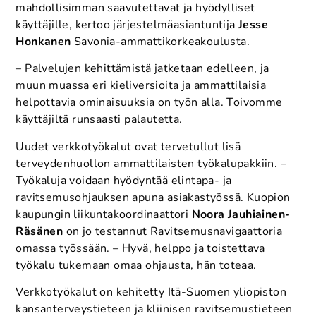
mahdollisimman saavutettavat ja hyödylliset
käyttäjille, kertoo järjestelmäasiantuntija
Jesse
Honkanen
Savonia-ammattikorkeakoulusta.
– Palvelujen kehittämistä jatketaan edelleen, ja
muun muassa eri kieliversioita ja ammattilaisia
helpottavia ominaisuuksia on työn alla. Toivomme
käyttäjiltä runsaasti palautetta.
Uudet verkkotyökalut ovat tervetullut lisä
terveydenhuollon ammattilaisten työkalupakkiin. –
Työkaluja voidaan hyödyntää elintapa- ja
ravitsemusohjauksen apuna asiakastyössä. Kuopion
kaupungin liikuntakoordinaattori
Noora Jauhiainen-
Räsänen
on jo testannut Ravitsemusnavigaattoria
omassa työssään. – Hyvä, helppo ja toistettava
työkalu tukemaan omaa ohjausta, hän toteaa.
Verkkotyökalut on kehitetty Itä-Suomen yliopiston
kansanterveystieteen ja kliinisen ravitsemustieteen