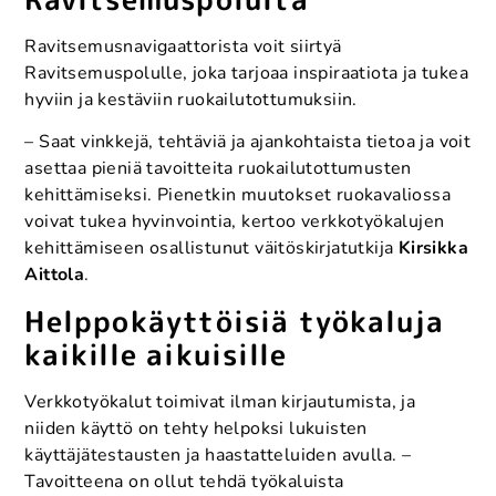
Ravitsemusnavigaattorista voit siirtyä
Ravitsemuspolulle, joka tarjoaa inspiraatiota ja tukea
hyviin ja kestäviin ruokailutottumuksiin.
– Saat vinkkejä, tehtäviä ja ajankohtaista tietoa ja voit
asettaa pieniä tavoitteita ruokailutottumusten
kehittämiseksi. Pienetkin muutokset ruokavaliossa
voivat tukea hyvinvointia, kertoo verkkotyökalujen
kehittämiseen osallistunut väitöskirjatutkija
Kirsikka
Aittola
.
Helppokäyttöisiä työkaluja
kaikille aikuisille
Verkkotyökalut toimivat ilman kirjautumista, ja
niiden käyttö on tehty helpoksi lukuisten
käyttäjätestausten ja haastatteluiden avulla. –
Tavoitteena on ollut tehdä työkaluista