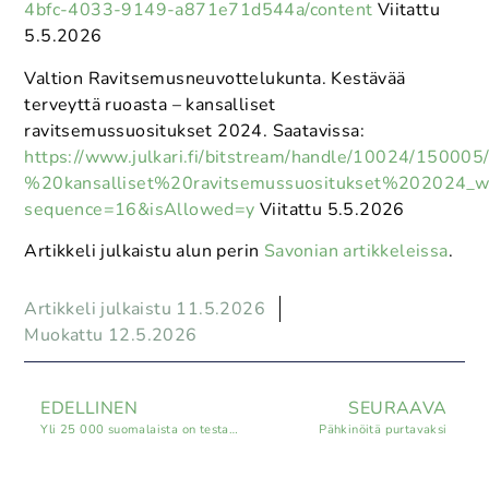
4bfc-4033-9149-a871e71d544a/content
Viitattu
5.5.2026
Valtion Ravitsemusneuvottelukunta. Kestävää
terveyttä ruoasta – kansalliset
ravitsemussuositukset 2024. Saatavissa:
https://www.julkari.fi/bitstream/handle/10024/
%20kansalliset%20ravitsemussuositukset%202024_w
sequence=16&isAllowed=y
Viitattu 5.5.2026
Artikkeli julkaistu alun perin
Savonian artikkeleissa
.
Artikkeli julkaistu 11.5.2026
Muokattu 12.5.2026
EDELLINEN
SEURAAVA
Yli 25 000 suomalaista on testannut ruokavalionsa Ravitsemusnavigaattorilla – pienet muutokset voivat näkyä nopeasti vyötäröllä ja veriarvoissa
Pähkinöitä purtavaksi