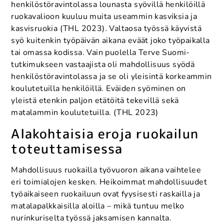
henkilöstöravintolassa lounasta syövillä henkilöillä
ruokavalioon kuuluu muita useammin kasviksia ja
kasvisruokia (THL 2023). Valtaosa työssä käyvistä
syö kuitenkin työpäivän aikana eväät joko työpaikalla
tai omassa kodissa. Vain puolella Terve Suomi-
tutkimukseen vastaajista oli mahdollisuus syödä
henkilöstöravintolassa ja se oli yleisintä korkeammin
koulutetuilla henkilöillä. Eväiden syöminen on
yleistä etenkin paljon etätöitä tekevillä sekä
matalammin koulutetuilla. (THL 2023)
Alakohtaisia eroja ruokailun
toteuttamisessa
Mahdollisuus ruokailla työvuoron aikana vaihtelee
eri toimialojen kesken. Heikoimmat mahdollisuudet
työaikaiseen ruokailuun ovat fyysisesti raskailla ja
matalapalkkaisilla aloilla – mikä tuntuu melko
nurinkuriselta työssä jaksamisen kannalta.