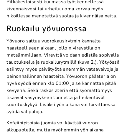
Pitkäkestoisesti kuumassa työskennellessä
kivennäisvesi tai urheilujuoma korvaa myös
hikoillessa menetettyä suolaa ja kivennäisaineita.
Ruokailu yövuorossa
Yövuoro sattuu vuorokausirytmin kannalta
haasteelliseen aikaan, jolloin vireystila on
matalimmillaan. Vireyttä voidaan edistää sopivalla
tauotuksella ja ruokailurytmillä (kuva 2.). Yötyössä
esiintyy myös päivätyötä enemmän vatsavaivoja ja
painonhallinnan haasteita. Yövuoron pääateria on
hyvä syödä ennen klo 01:00 ja se kannattaa pitää
kevyenä. Sekä raskas ateria että syömättömyys
lisäävät väsymyksen tunnetta ja heikentävät
suorituskykyä. Lisäksi yön aikana voi tarvittaessa
syödä välipaloja.
Kofeiinipitoisia juomia voi käyttää vuoron
alkupuolella, mutta myöhemmin yön aikana