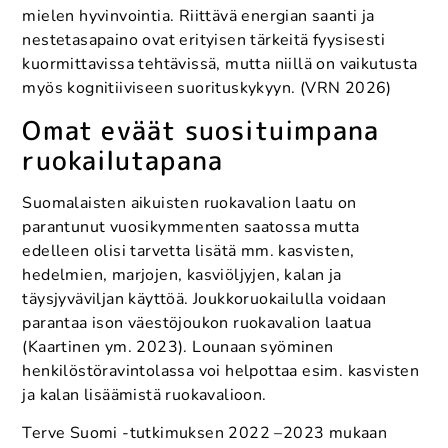
mielen hyvinvointia. Riittävä energian saanti ja
nestetasapaino ovat erityisen tärkeitä fyysisesti
kuormittavissa tehtävissä, mutta niillä on vaikutusta
myös kognitiiviseen suorituskykyyn. (VRN 2026)
Omat eväät suosituimpana
ruokailutapana
Suomalaisten aikuisten ruokavalion laatu on
parantunut vuosikymmenten saatossa mutta
edelleen olisi tarvetta lisätä mm. kasvisten,
hedelmien, marjojen, kasviöljyjen, kalan ja
täysjyväviljan käyttöä. Joukkoruokailulla voidaan
parantaa ison väestöjoukon ruokavalion laatua
(Kaartinen ym. 2023). Lounaan syöminen
henkilöstöravintolassa voi helpottaa esim. kasvisten
ja kalan lisäämistä ruokavalioon.
Terve Suomi -tutkimuksen 2022 –2023 mukaan