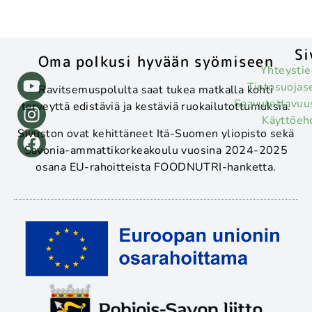
Si
Oma polkusi hyvään syömiseen
Yhteystie
Tietosuojas
Ravitsemuspolulta saat tukea matkalla kohti
Saavutettavuu
terveyttä edistäviä ja kestäviä ruokailutottumuksia.
Käyttöeh
Sivuston ovat kehittäneet Itä-Suomen yliopisto sekä
Savonia-ammattikorkeakoulu vuosina 2024-2025
osana EU-rahoitteista FOODNUTRI-hanketta.