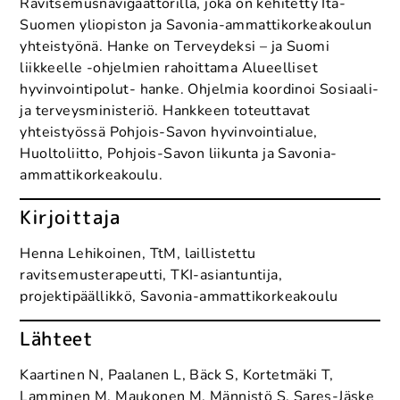
Ravitsemusnavigaattorilla, joka on kehitetty Itä-
Suomen yliopiston ja Savonia-ammattikorkeakoulun
yhteistyönä. Hanke on Terveydeksi – ja Suomi
liikkeelle -ohjelmien rahoittama Alueelliset
hyvinvointipolut- hanke. Ohjelmia koordinoi Sosiaali-
ja terveysministeriö. Hankkeen toteuttavat
yhteistyössä Pohjois-Savon hyvinvointialue,
Huoltoliitto, Pohjois-Savon liikunta ja Savonia-
ammattikorkeakoulu.
Kirjoittaja
Henna Lehikoinen, TtM, laillistettu
ravitsemusterapeutti, TKI-asiantuntija,
projektipäällikkö, Savonia-ammattikorkeakoulu
Lähteet
Kaartinen N, Paalanen L, Bäck S, Kortetmäki T,
Lamminen M, Maukonen M, Männistö S, Sares-Jäske