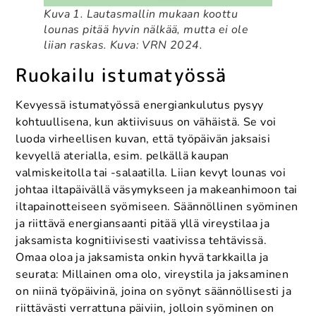
Kuva 1. Lautasmallin mukaan koottu
lounas pitää hyvin nälkää, mutta ei ole
liian raskas. Kuva: VRN 2024.
Ruokailu istumatyössä
Kevyessä istumatyössä energiankulutus pysyy
kohtuullisena, kun aktiivisuus on vähäistä. Se voi
luoda virheellisen kuvan, että työpäivän jaksaisi
kevyellä aterialla, esim. pelkällä kaupan
valmiskeitolla tai -salaatilla. Liian kevyt lounas voi
johtaa iltapäivällä väsymykseen ja makeanhimoon tai
iltapainotteiseen syömiseen. Säännöllinen syöminen
ja riittävä energiansaanti pitää yllä vireystilaa ja
jaksamista kognitiivisesti vaativissa tehtävissä.
Omaa oloa ja jaksamista onkin hyvä tarkkailla ja
seurata: Millainen oma olo, vireystila ja jaksaminen
on niinä työpäivinä, joina on syönyt säännöllisesti ja
riittävästi verrattuna päiviin, jolloin syöminen on