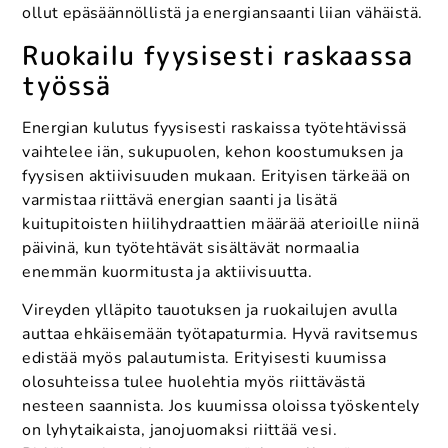
ollut epäsäännöllistä ja energiansaanti liian vähäistä.
Ruokailu fyysisesti raskaassa
työssä
Energian kulutus fyysisesti raskaissa työtehtävissä
vaihtelee iän, sukupuolen, kehon koostumuksen ja
fyysisen aktiivisuuden mukaan. Erityisen tärkeää on
varmistaa riittävä energian saanti ja lisätä
kuitupitoisten hiilihydraattien määrää aterioille niinä
päivinä, kun työtehtävät sisältävät normaalia
enemmän kuormitusta ja aktiivisuutta.
Vireyden ylläpito tauotuksen ja ruokailujen avulla
auttaa ehkäisemään työtapaturmia. Hyvä ravitsemus
edistää myös palautumista. Erityisesti kuumissa
olosuhteissa tulee huolehtia myös riittävästä
nesteen saannista. Jos kuumissa oloissa työskentely
on lyhytaikaista, janojuomaksi riittää vesi.