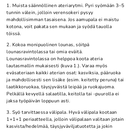
1. Muista säännöllinen ateriarytmi. Pyri syömään 3–5
tunnin välein, jolloin verensokeri pysyy
mahdollisimman tasaisena. Jos aamupala ei maistu
kotona, voit pakata sen mukaan ja syödä tauolla
töissä.
2. Kokoa monipuolinen lounas, söitpä
lounasravintolassa tai omia eväitä.
Lounasravintolassa on helppoa koota ateria
lautasmallin mukaisesti (kuva 1.). Varaa myös
eväsateriaan kaikki aterian osat: kasviksia, pääruoka
ja mahdollisesti sen lisäke (esim. keitetty peruna) tai
laatikkoruokaa, täysjyväistä leipää ja ruokajuoma.
Pelkällä kevyellä salaatilla, keitolla tai -puurolla ei
jaksa työpäivän loppuun asti.
3. Syö tarvittaessa välipala. Hyvä välipala kootaan
1+1+1 periaatteella, jolloin välipalaan valitaan jotain
kasvista/hedelmää, täysjyväviljatuotetta ja jokin