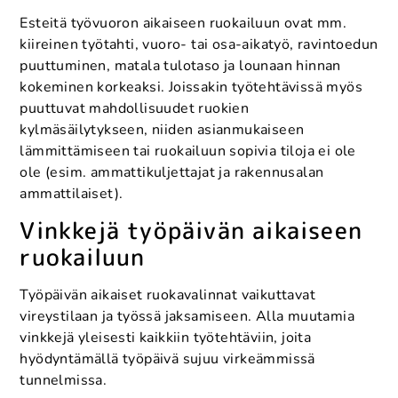
Esteitä työvuoron aikaiseen ruokailuun ovat mm.
kiireinen työtahti, vuoro- tai osa-aikatyö, ravintoedun
puuttuminen, matala tulotaso ja lounaan hinnan
kokeminen korkeaksi. Joissakin työtehtävissä myös
puuttuvat mahdollisuudet ruokien
kylmäsäilytykseen, niiden asianmukaiseen
lämmittämiseen tai ruokailuun sopivia tiloja ei ole
ole (esim. ammattikuljettajat ja rakennusalan
ammattilaiset).
Vinkkejä työpäivän aikaiseen
ruokailuun
Työpäivän aikaiset ruokavalinnat vaikuttavat
vireystilaan ja työssä jaksamiseen. Alla muutamia
vinkkejä yleisesti kaikkiin työtehtäviin, joita
hyödyntämällä työpäivä sujuu virkeämmissä
tunnelmissa.