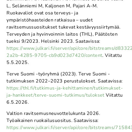
L, Selänniemi M, Kaljonen M, Pajari A-M.
Ruokavaliot ovat osa terveys- ja
ympäristöhaasteiden ratkaisua – uudet
ravitsemussuositukset tukevat kestävyyssiirtymää.
Terveyden ja hyvinvoinnin laitos (THL), Päätösten
tueksi 9/2023. Helsinki 2023. Saatavissa:
https://www.julkari.fi/server/api/core/bitstreams/d833
2a2b-4285-9705-cb9d023d7420/content
. Viitattu
5.5.2025.
Terve Suomi -työryhmä (2023). Terve Suomi -
tutkimuksen 2022–2023 perustulokset. Saatavissa:
https://thl.fi/tutkimus-ja-kehittaminen/tutkimukset-
ja-hankkeet/terve-suomi-tutkimus/tulokset
Viitattu
6.5.2026.
Valtion ravitsemusneuvottelukunta 2026.
Työaikainen ruokailusuositus. Saatavissa:
https://www.julkari.fi/server/api/core/bitstreams/71584