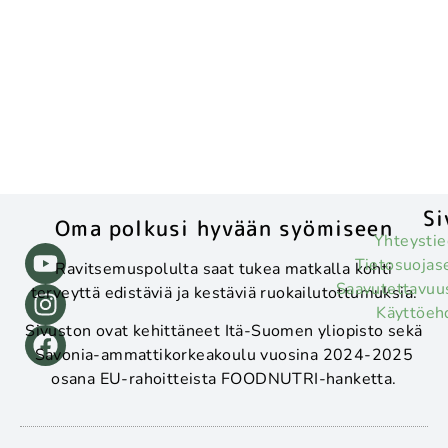
Si
Oma polkusi hyvään syömiseen
Yhteystie
Tietosuojas
Ravitsemuspolulta saat tukea matkalla kohti
Saavutettavuu
terveyttä edistäviä ja kestäviä ruokailutottumuksia.
Käyttöeh
Sivuston ovat kehittäneet Itä-Suomen yliopisto sekä
Savonia-ammattikorkeakoulu vuosina 2024-2025
osana EU-rahoitteista FOODNUTRI-hanketta.