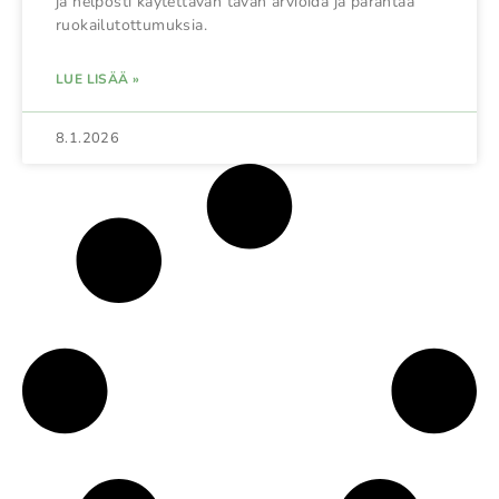
ja helposti käytettävän tavan arvioida ja parantaa
ruokailutottumuksia.
LUE LISÄÄ »
8.1.2026